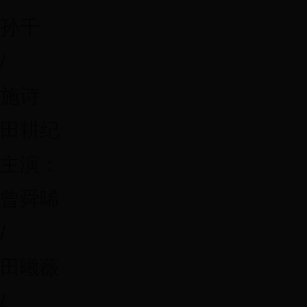
孙千
/
施诗
田耕纪
主演：
曾舜晞
/
田曦薇
/