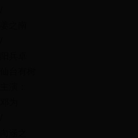
/
姜之南
/
阳兵卓
仙台有树
主演：
邓为
/
向涵之