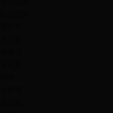
还可以搜
抗日战争
雷佳音
王志文
任嘉伦
朱亚文
刘涛
于和伟
西游记