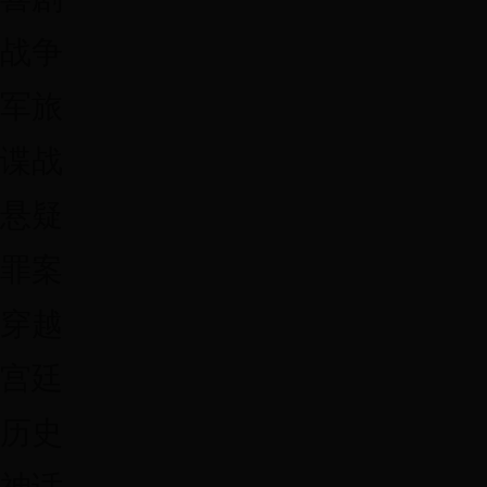
战争
军旅
谍战
悬疑
罪案
穿越
宫廷
历史