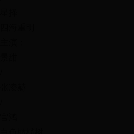
星择
四海重明
主演：
景甜
/
张凌赫
/
官鸿
白色橄榄树