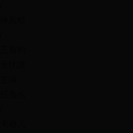
/
徐若晗
/
王宥钧
无忧渡
主演：
任嘉伦
/
宋祖儿