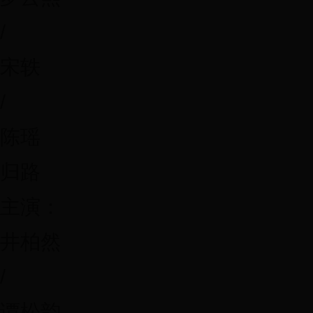
/
宋轶
/
陈瑶
归路
主演：
井柏然
/
谭松韵