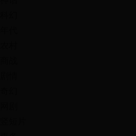
神话
科幻
年代
农村
商战
剧情
奇幻
网剧
竖短片