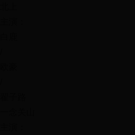
北上
主演：
白鹿
/
欧豪
/
翟子路
一念关山
主演：