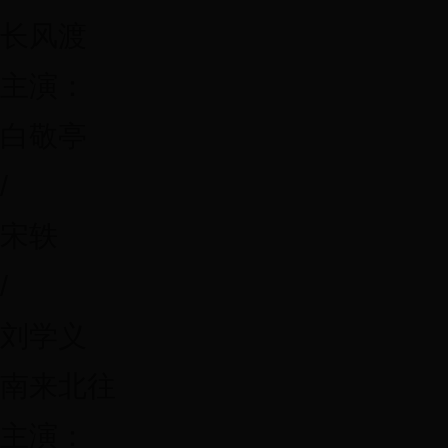
长风渡
主演：
白敬亭
/
宋轶
/
刘学义
南来北往
主演：