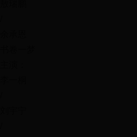
敖瑞鹏
/
余承恩
书卷一梦
主演：
李一桐
/
刘宇宁
/