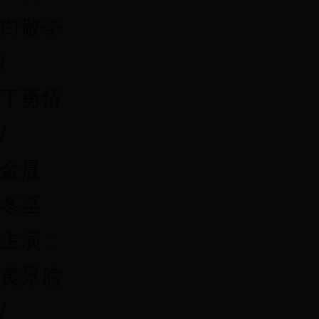
白敬亭
/
丁勇岱
/
金晨
冬至
主演：
黄景瑜
/