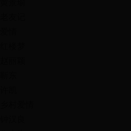
黄景瑜
老友记
爱情
红楼梦
赵丽颖
靳东
许凯
乡村爱情
钟汉良