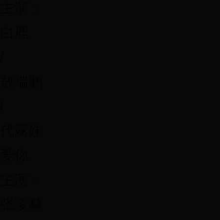
主演：
白鹿
/
敖瑞鹏
/
代露娃
爱你
主演：
张凌赫