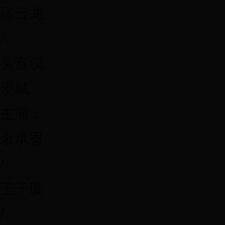
张云龙
/
吴宣仪
漫城
主演：
余承恩
/
王子璇
/