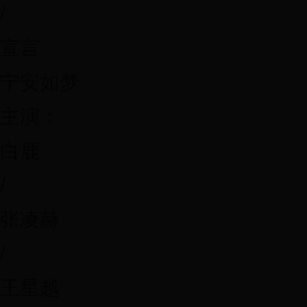
/
宣言
宁安如梦
主演：
白鹿
/
张凌赫
/
王星越