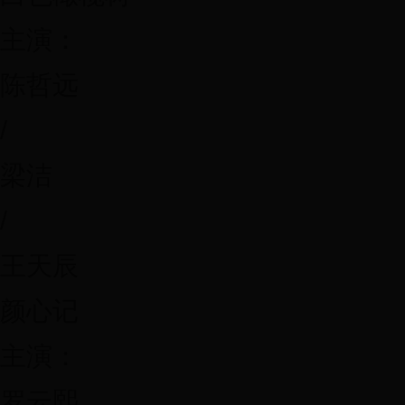
主演：
陈哲远
/
梁洁
/
王天辰
颜心记
主演：
罗云熙