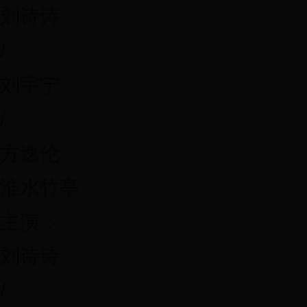
刘诗诗
/
刘宇宁
/
方逸伦
淮水竹亭
主演：
刘诗诗
/