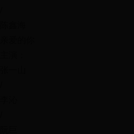
/
陈鑫海
亲爱的你
主演：
张一山
/
李沁
/
阮巨