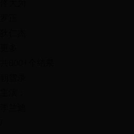
佟大为
罗正
狄仁杰
更多
共800+个结果
朝雪录
主演：
李兰迪
/