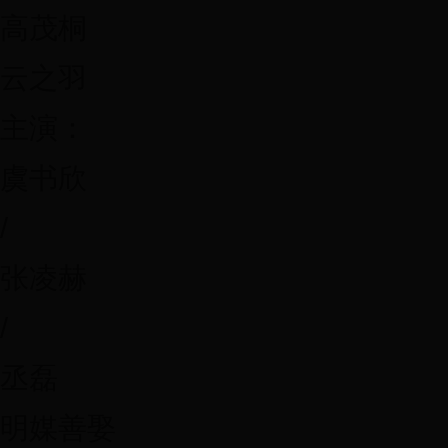
高茂桐
云之羽
主演：
虞书欣
/
张凌赫
/
丞磊
明媒善娶