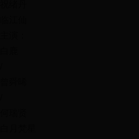
祝绪丹
临江仙
主演：
白鹿
/
曾舜晞
/
何瑞贤
白月梵星