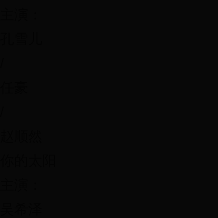
主演：
孔雪儿
/
任豪
/
赵顺然
你的太阳
主演：
吴希泽