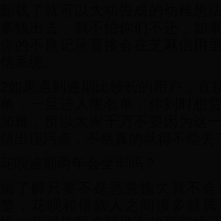
卸载了就可以大功告成的幼稚想
多钱出去，就不怕你们不还，如
你的不良记录直接会在芝麻信用
信系统。
2如果遇到逾期比较长的用户，直
单，一旦进入黑名单，你到时想
加难，所以大家千万不要因为这
信出现污点，不然真的就得不偿失
花呗逾期两年会坐牢吗？
据了解只要不是恶意拖欠就不会
楚，花呗和借款人之间顶多就属