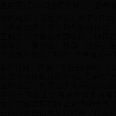
提档至7月20日全国公映。一起看
校园电影《闪光少女》将于7月20
《失恋33天》的编剧鲍鲸鲸执笔
昱畅主演的青春校园电影，14日
店举行了看片会。校园、音乐、
片成为本月国产影片中非常值得一
影片讲述了因告白受挫的“神经”少
次元小伙伴组成的“2.5次元乐队
证明自己，也是证明民乐的超励
不同于市面上泛滥的疼痛类青春
女》凭借其特有的.正能量阳光气
自内心的自信和乐观精神，真正