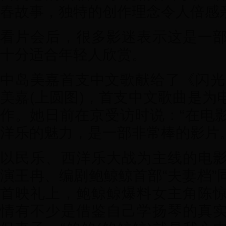
春故事，独特的创作理念令人倍感
看片会后，很多影迷表示这是一
十分适合年轻人欣赏。
中岛美嘉首支中文歌献给了《闪光
美嘉(上圆图)，首支中文歌曲是为
作。她日前在京受访时说：“在电
洋乐的魅力，是一部非常棒的影片。
以民乐、西洋乐大战为主线的电
演王冉、编剧鲍鲸鲸首部“夫妻档”
首映礼上，鲍鲸鲸爆料女主角陈
情有不少是借鉴自己学扬琴的真