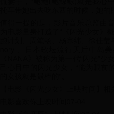
侃妻子，“鲍鲍(鲍鲸鲸)就是我心
托车带她出去吃东西的时候，她的
值得一提的是，影片音乐总监由
为电影量身打造了“《闪光少女》概
跑计划、周笔畅、杨宗纬、徐佳莹与
nory 、日本歌坛流行天后中岛
《NANA》被称为第一代“闪光”少
己心目中的闪光少女，“能为眼前
的女孩就是最棒的”。
【电影《闪光少女》上映时间】相
电影喜欢你上映时间07-04