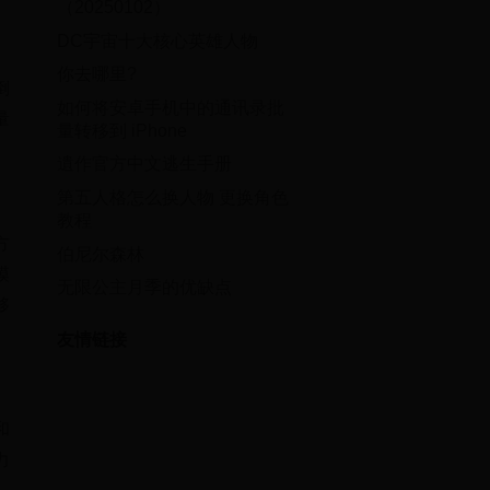
（20250102）
DC宇宙十大核心英雄人物
你去哪里?
倒
如何将安卓手机中的通讯录批
量
量转移到 iPhone
遺作官方中文逃生手册
第五人格怎么换人物 更换角色
教程
方
伯尼尔森林
模
无限公主月季的优缺点
够
友情链接
和
力