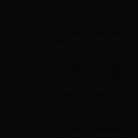
1.二者区别
柔道讲究手脚并用，与摔跤有些类似
对手，控制对方。而空手道是腿、拳
控制见长。
2.论实用性
柔道以近身攻击为主，主要是利用技
为目的，所以在实战中优势显著，弱
式，讲究以和为贵，拳法、腿法、摔
克服动作习惯，在实战中一拳即可伤
3.论修身性
柔道因为注重技巧，以巧获胜，所以
原则，但是对于塑造形体也有优势，