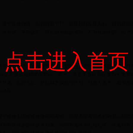
，擅于近身肉搏，以四两拨千斤、寝技和分立技见长，目的是撂
、摔并济，讲究技艺，有点到为止的原则，不可攻击头部，以力
点击进入首页
巧方面的优势来充分发挥力量，较为适合女性，以摔倒和制服对
点是不适合远程攻击和以一敌十；而空手道目前还多用于竞赛
法并重，点到为止，所以缺乏实战性作用，但是力度大，如果能
筋动骨。
对于修身来说锻炼身体戳戳有余，但是并没有武术精神那么规范
因为对身体柔韧性要求较高。而空手道讲究礼始礼终，注重控制