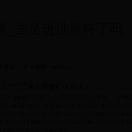
国足进世界杯了吗 - ful
世界杯
世界杯德国vs阿根廷
么？空手道和柔道哪个厉害？
2025-06-22 12:34:
，现在越来越多的人甚至小孩子都想要学习一门武术，一是用来
武术动作潇洒有魄力，能够锻炼气质，塑形瘦身，那么出于这三
害呢？它们的区别在哪里？第一次学习武术者该如何选择适合自
话，无论学习哪种都能够达到锻炼身体的效果，但是如果论实用
虑的话，那空手道就比较有优势了。