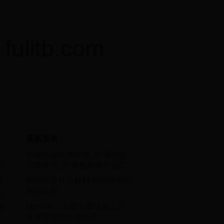
itb.com
最新发表
57
申通快递收费标准_申通快递
运费查询_申通包裹单号追踪
防
个
植物棉是什么材料,植物棉和纯
棉的区别
己
Mysteel：全国主要深加工企
性
业麦芽糊精价格汇总