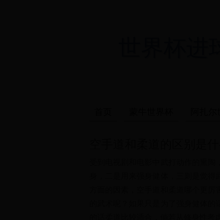
世界杯进球_
首页
蒙牛世界杯
阿扎尔
空手道和柔道的区别是什
受到电视剧和电影中武打动作的熏陶
身，二是用来强身健体，三则是觉得
方面的因素，空手道和柔道哪个更厉
的武术呢？如果只是为了强身健体的
的话柔道比较适合，倘若从修身性考