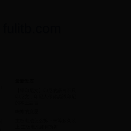
itb.com
最新发表
31
【學印尼文】印尼的語言不只
印尼文，印尼人帶你認識印尼
的本土語言
幨帷的意思
主板电池怎么拆下来等多久装
种
上 主板电池如何拆卸
阅