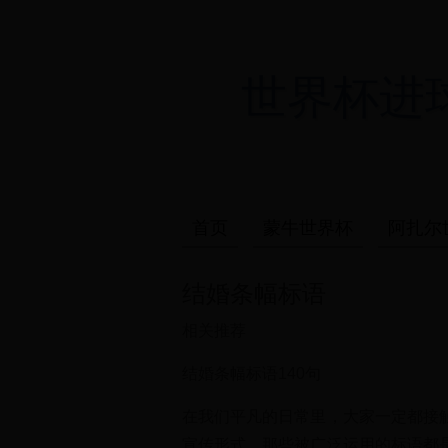
世界杯进球_
首页
蒙牛世界杯
阿扎尔
结婚条幅标语
相关推荐
结婚条幅标语140句
在我们平凡的日常里，大家一定都接
宣传形式。那些被广泛运用的标语都