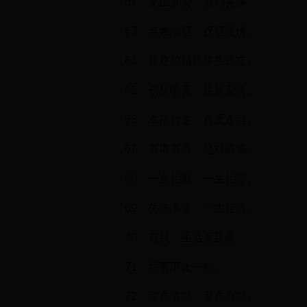
62、见证真爱，策划美满。
63、点燃幸福，祝福爱情。
64、让您的婚礼终生难忘。
65、创想唯美，优雅爱情。
66、幸福传递，真爱永恒。
67、喜事喜办，绝对圆满。
68、一次相聚，一生相伴。
69、矢志不渝，一生相随。
70、有我，生活更甜蜜。
71、甜蜜不止一刻。
72、甜在嘴里，爱在心里。