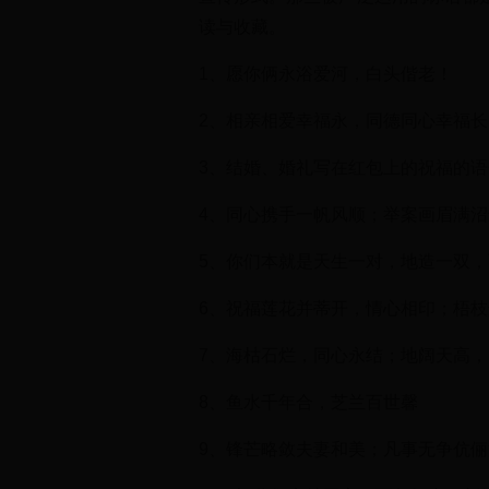
读与收藏。
1、愿你俩永浴爱河，白头偕老！
2、相亲相爱幸福永，同德同心幸福
3、结婚、婚礼写在红包上的祝福的
4、同心携手一帆风顺；举案画眉满
5、你们本就是天生一对，地造一双
6、祝福莲花并蒂开，情心相印；梧
7、海枯石烂，同心永结；地阔天高
8、鱼水千年合，芝兰百世馨
9、锋芒略敛夫妻和美；凡事无争伉