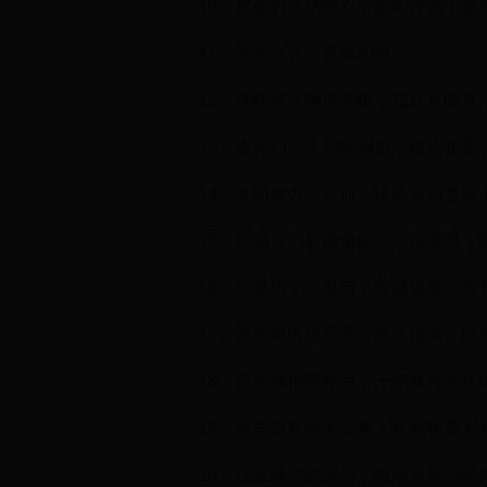
10、祝你们永结同心，百年好合！新
11、天作之合，鸾凤和鸣
12、珠联壁合洞房春暖，花好月圆鱼
13、愿你们二人和睦同居，彼此相爱
14、共同努力、向前，建造幸福之家
15、祝福你们新婚愉快，幸福美满，
16、他是词，你是谱，你俩就是一首
17、愿你俩恩恩爱爱，意笃情深，此
18、百年修得同船渡，千年修得共枕
19、华堂溢喜地天交泰；桂苑飘香人
20、让这缠绵的诗句，敲响幸福的钟