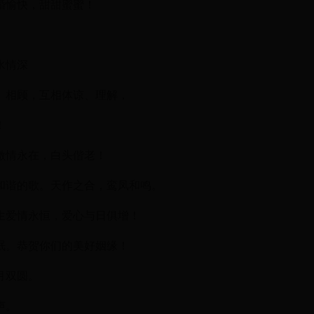
婚愉快，甜甜蜜蜜！
水情深
、相顾，互相体谅、理解，
！
激情永在，白头偕老！
和谐的歌。天作之合，鸾凤和鸣。
生爱情永恒，爱心与日俱增！
眠。恭贺你们的美好姻缘！
月双圆。
声。