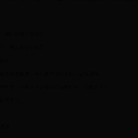
长。愿你俩情比海深！
语句，所以要短小精干。
沼鲤欢。
，而今共偕连理，今后更需彼此宽容、互相照顾。
枝连理栽，灵犀互通！祝你们百年好合，比翼双飞！
，比翼齐飞。
俪温馨。