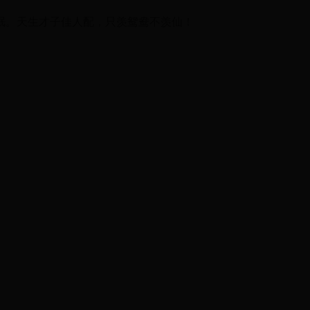
眠。天生才子佳人配，只羡鸳鸯不羡仙！