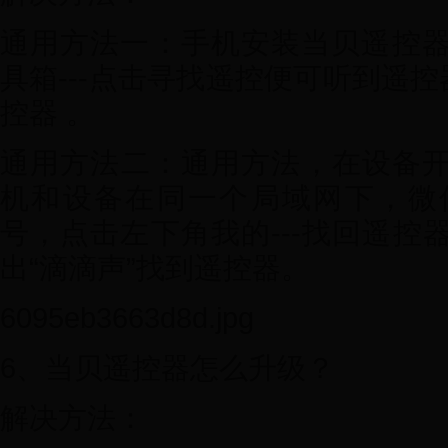
通用方法一：手机安装当贝遥控器并
具箱---点击寻找遥控便可听到遥控
控器 。
通用方法二：通用方法，在设备
机和设备在同一个局域网下，微信
号，点击左下角我的---找回遥控
出“滴滴声”找到遥控器。
6095eb3663d8d.jpg
6、当贝遥控器怎么升级？
解决方法：