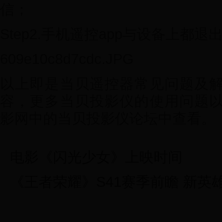
信；
Step2.手机遥控app与设备上都
609e10c8d7cdc.JPG
以上即是当贝遥控器常见问题及
容，更多当贝投影仪的使用问题
影网中的当贝投影仪论坛中查看。
电影《闪光少女》上映时间
《王者荣耀》S41赛季前瞻 新英