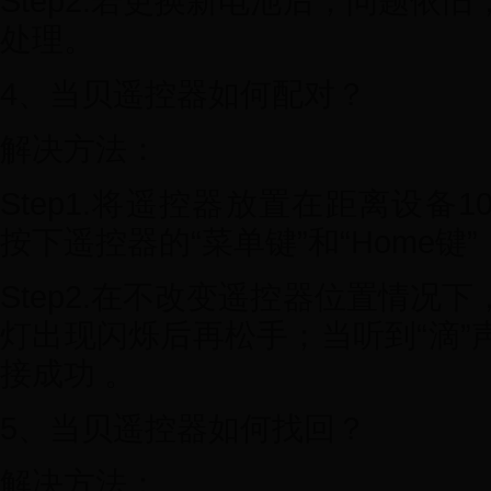
Step2.若更换新电池后，问题依
处理。
4、当贝遥控器如何配对？
解决方法：
Step1.将遥控器放置在距离设备
按下遥控器的“菜单键”和“Home
Step2.在不改变遥控器位置情况
灯出现闪烁后再松手；当听到“滴”
接成功 。
5、当贝遥控器如何找回？
解决方法：